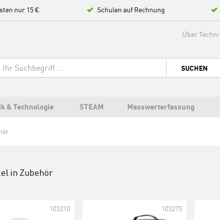
sten nur 15 €
Schulen auf Rechnung
Über Techni
SUCHEN
ik & Technologie
STEAM
Messwerterfassung
hör
kel in
Zubehör
103210
103275