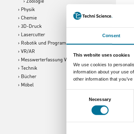
Zoologie
Physik
Chemie
3D-Druck
Lasercutter
Consent
Robotik und Programmieren
Eo
VR/AR
This website uses cookies
Messwerterfassung Vernier
We use cookies to personalis
Technik
information about your use of
Bücher
other information that you’ve
Möbel
17
Consent
Necessary
Selection
Weite