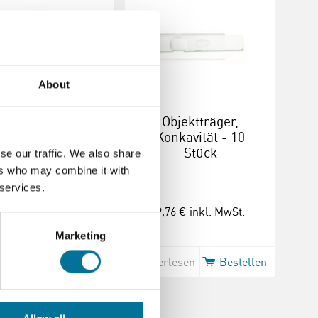
About
thylene blau 25
Objektträger,
Ml
Konkavität - 10
Stück
se our traffic. We also share
ers who may combine it with
 services.
7,02 €
inkl. MwSt.
9,76 €
inkl. MwSt.
Marketing
erlesen
Bestellen
Weiterlesen
Bestellen