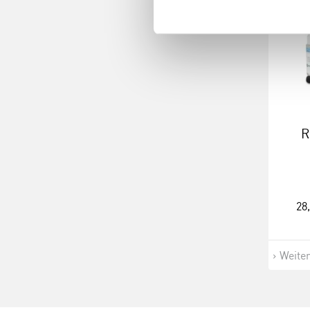
R
28
Weite