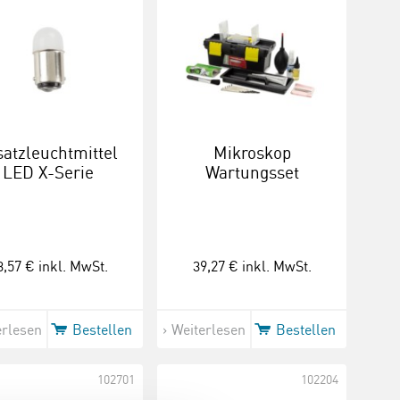
satzleuchtmittel
Mikroskop
LED X-Serie
Wartungsset
3,57 €
inkl. MwSt.
39,27 €
inkl. MwSt.
erlesen
Bestellen
Weiterlesen
Bestellen
102701
102204