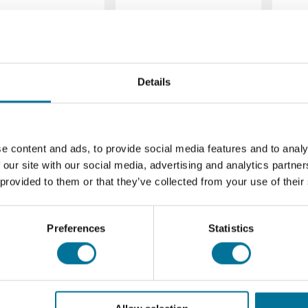
Details
sin gelb 25 ml
Immersionsöl 25 ml
Me
e content and ads, to provide social media features and to analy
 our site with our social media, advertising and analytics partn
 provided to them or that they’ve collected from your use of their
,02 €
inkl. MwSt.
9,28 €
inkl. MwSt.
1
Preferences
Statistics
rlesen
Bestellen
Weiterlesen
Bestellen
Weit
102579
102703