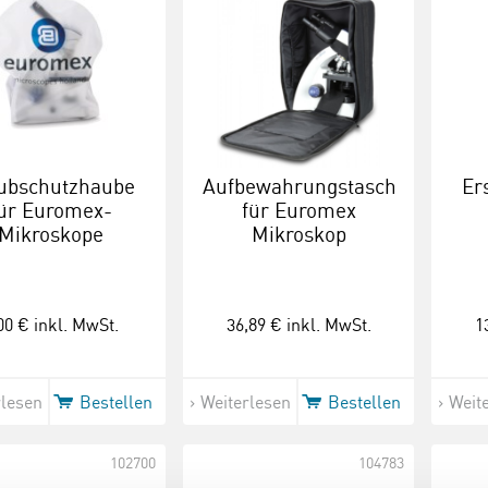
ubschutzhaube
Aufbewahrungstasche
Er
ür Euromex-
für Euromex
Mikroskope
Mikroskop
00 €
inkl. MwSt.
36,89 €
inkl. MwSt.
1
rlesen
Bestellen
Weiterlesen
Bestellen
Weit
102700
104783