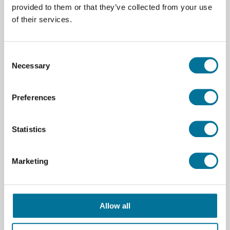
provided to them or that they’ve collected from your use
293,45 €
inkl. MwSt.
of their services.
Weiterlesen
Bestellen
Consent
Necessary
Selection
Preferences
Statistics
Marketing
Controller/Fernbedienung für Tello EDU-
Drohne
Allow all
61,86 €
inkl. MwSt.