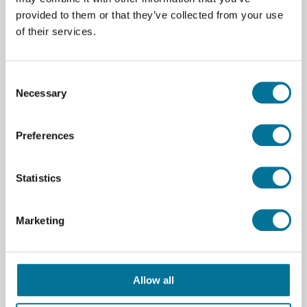
c.s.
provided to them or that they’ve collected from your use
of their services.
57,60 €
inkl. MwSt.
Consent
Necessary
Selection
Weiterlesen
Bestellen
Preferences
108693
Statistics
Marketing
Allow all
Preparat Helianthus, Sonnenblume, ältere