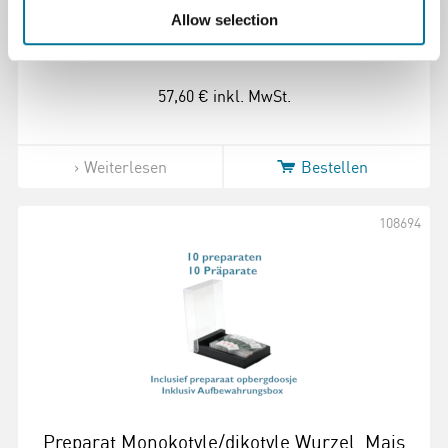
Wurzel, c.s.
Allow selection
57,60 €
inkl. MwSt.
Weiterlesen
Bestellen
108694
Preparat Monokotyle/dikotyle Wurzel, Mais