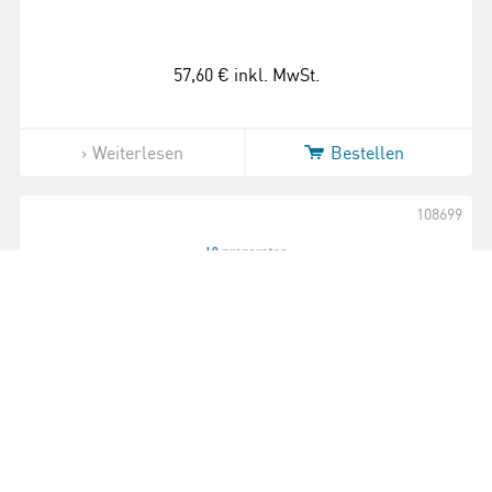
57,60 €
inkl. MwSt.
Weiterlesen
Bestellen
108699
Preparat Tilia, Linde, einjähriger Stengel,
c.s.