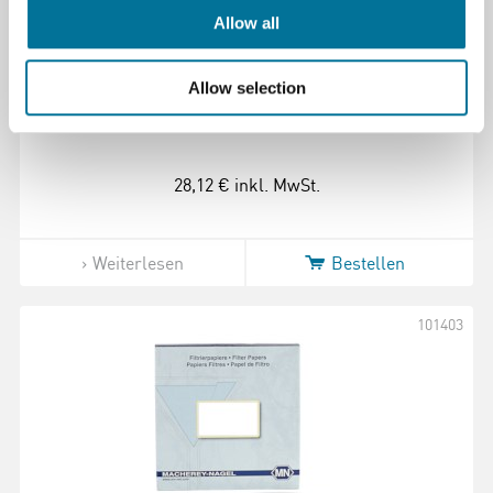
Allow all
Rundfilter M&N Glasfaser Ø 55 mm 100 St.
Allow selection
MN85/70
28,12 €
inkl. MwSt.
Weiterlesen
Bestellen
101403