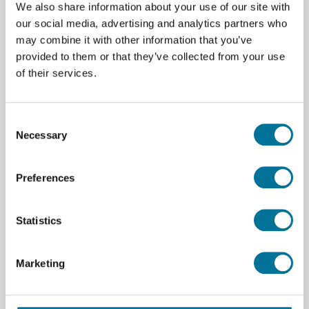
We also share information about your use of our site with
our social media, advertising and analytics partners who
Glasfaserfilterpapier, 37 mm, 100 Stück /
may combine it with other information that you’ve
Packung
provided to them or that they’ve collected from your use
of their services.
28,91 €
inkl. MwSt.
Consent
Necessary
Selection
Weiterlesen
Bestellen
Preferences
102135
Statistics
Marketing