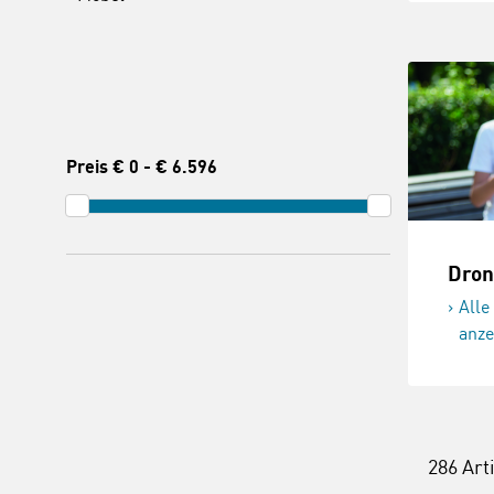
Preis
€ 0
-
€ 6.596
Dron
Alle
anze
286 Art