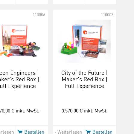
110006
110003
een Engineers |
City of the Future |
ker's Red Box |
Maker's Red Box |
ull Experience
Full Experience
70,00 €
inkl. MwSt.
3.570,00 €
inkl. MwSt.
erlesen
Bestellen
Weiterlesen
Bestellen