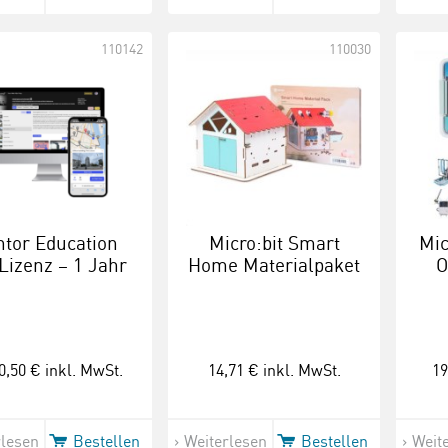
110142
110030
ntor Education
Micro:bit Smart
Mic
Lizenz – 1 Jahr
Home Materialpaket
O
0,50 €
inkl. MwSt.
14,71 €
inkl. MwSt.
19
rlesen
Bestellen
Weiterlesen
Bestellen
Weit