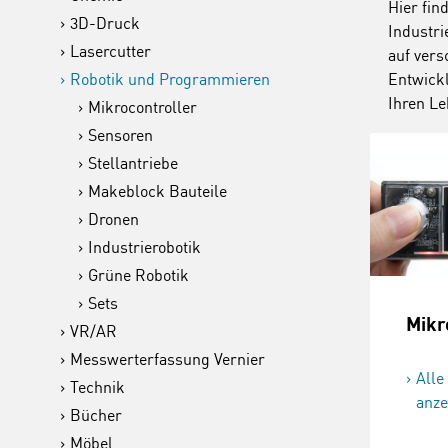
Hier fin
3D-Druck
Industri
Lasercutter
auf vers
Robotik und Programmieren
Entwickl
Ihren Le
Mikrocontroller
Sensoren
Stellantriebe
Makeblock Bauteile
Dronen
Industrierobotik
Grüne Robotik
Sets
Mikr
VR/AR
Messwerterfassung Vernier
Alle
Technik
anze
Bücher
Möbel