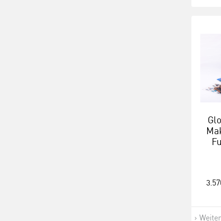
Gl
Mak
Fu
3.57
Weite