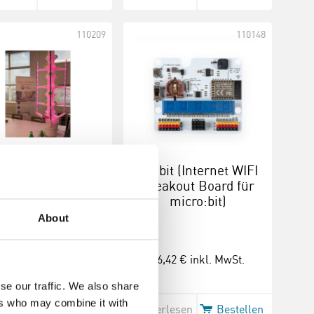
110209
110148
IoT:bit (Internet WIFI
Breakout Board für
micro:bit)
About
9,93 €
inkl. MwSt.
16,42 €
inkl. MwSt.
se our traffic. We also share
ers who may combine it with
erlesen
Bestellen
Weiterlesen
Bestellen