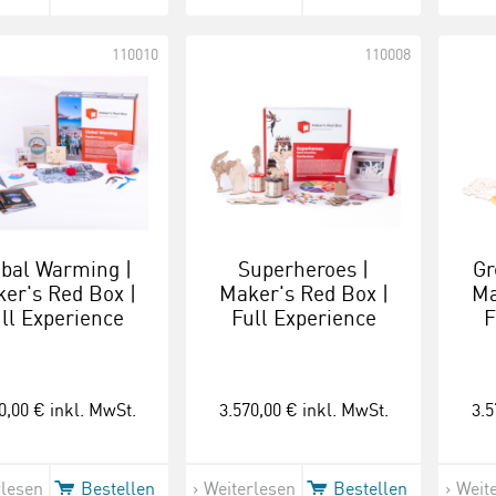
110010
110008
obal Warming |
Superheroes |
Gr
er's Red Box |
Maker's Red Box |
Ma
ll Experience
Full Experience
F
0,00 €
inkl. MwSt.
3.570,00 €
inkl. MwSt.
3.5
rlesen
Bestellen
Weiterlesen
Bestellen
Weit