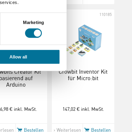
 services.
110186
110185
Marketing
Allow all
wbits Creator Kit
Crowbit Inventor Kit
basierend auf
für Micro:bit
Arduino
6,98 €
inkl. MwSt.
147,02 €
inkl. MwSt.
erlesen
Bestellen
Weiterlesen
Bestellen