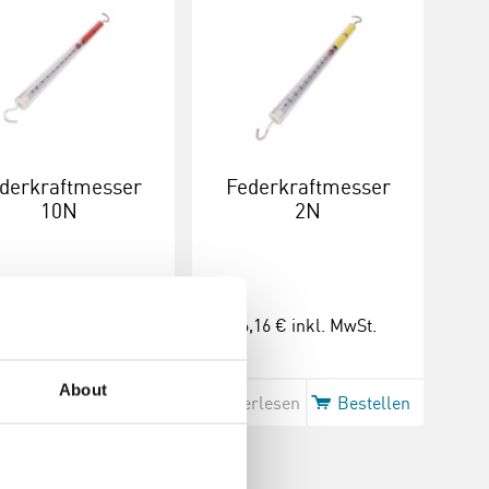
derkraftmesser
Federkraftmesser
10N
2N
,69 €
inkl. MwSt.
6,16 €
inkl. MwSt.
About
erlesen
Bestellen
Weiterlesen
Bestellen