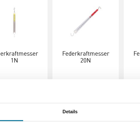
erkraftmesser
Federkraftmesser
Fe
1N
20N
39 €
inkl. MwSt.
5,58 €
inkl. MwSt.
5
Details
rlesen
Bestellen
Weiterlesen
Bestellen
Weit
101418
106283