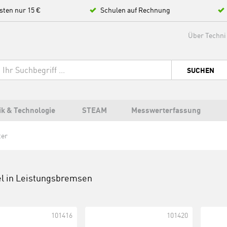
sten nur 15 €
Schulen auf Rechnung
Über Techni
SUCHEN
ik & Technologie
STEAM
Messwerterfassung
er
el in
Leistungsbremsen
101416
101420