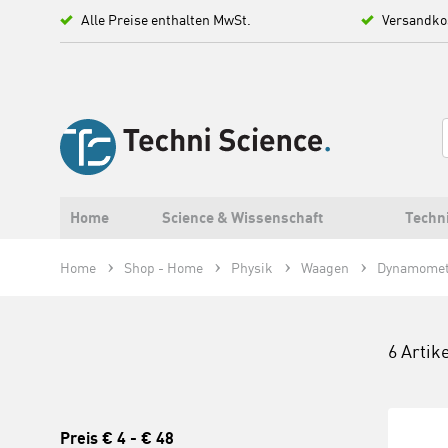
Alle Preise enthalten MwSt.
Versandko
Home
Science & Wissenschaft
Techn
Home
Shop - Home
Physik
Waagen
Dynamomet
6 Artik
Preis
€ 4
-
€ 48