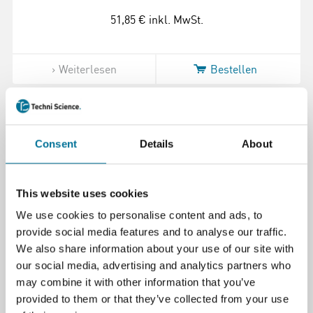
51,85 €
inkl. MwSt.
Weiterlesen
Bestellen
106536
Consent
Details
About
This website uses cookies
We use cookies to personalise content and ads, to
provide social media features and to analyse our traffic.
We also share information about your use of our site with
Joy-IT Fernbedienung für DPM labornetzteil
our social media, advertising and analytics partners who
Kabellose Serie
may combine it with other information that you’ve
provided to them or that they’ve collected from your use