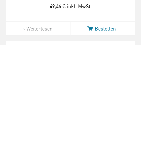
49,46 €
inkl. MwSt.
Weiterlesen
Bestellen
106537
Joy-IT JT-DPH5005 programmierbares
Labor-Netzteil 50V/5A