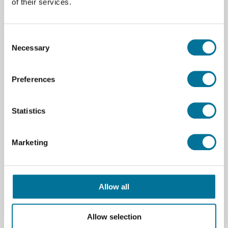
of their services.
47,77 €
inkl. MwSt.
Consent
Necessary
Selection
Weiterlesen
Bestellen
Preferences
106532
Statistics
Marketing
Allow all
Joy-IT-DPM8605 programmierbares Buck-
Labor-Netzteil
Allow selection