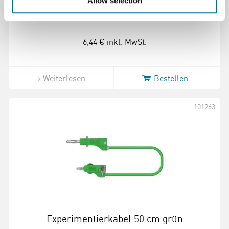
mit 12 Stück
Allow selection
6,44 €
inkl. MwSt.
Weiterlesen
Bestellen
101263
Experimentierkabel 50 cm grün