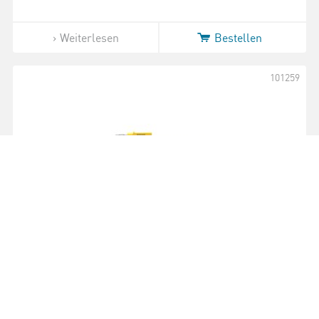
Weiterlesen
Bestellen
101259
Experimentierkabel 25 cm gelb
5,05 €
inkl. MwSt.