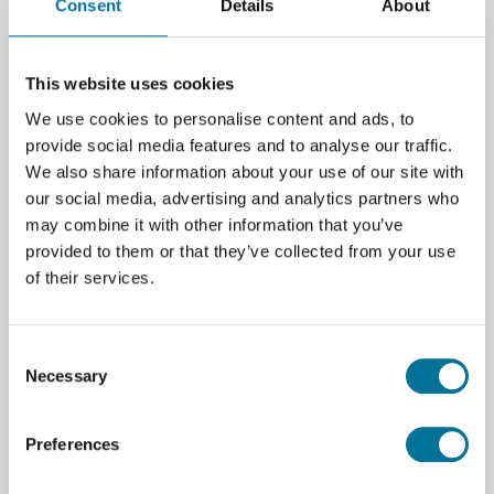
Consent
Details
About
This website uses cookies
Zum Warenkorb hinzufügen
We use cookies to personalise content and ads, to
provide social media features and to analyse our traffic.
We also share information about your use of our site with
our social media, advertising and analytics partners who
may combine it with other information that you’ve
provided to them or that they’ve collected from your use
of their services.
Seite drucken
Beschreibung
Consent
Mono-Batterien LR20 im Zweierset bieten
Necessary
Selection
zuverlässige Energie für Geräte und Projekte.
Geeignet für den Einsatz in verschiedenen
elektronischen Systemen und Bastelarbeiten. Die
Preferences
Batterien liefern kraftvolle Stromversorgung und