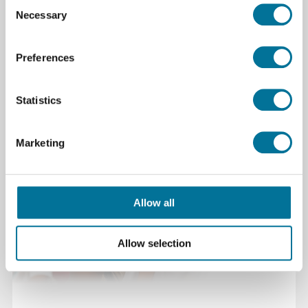
Consent
City of the Future | Maker's Red Box | 12
Necessary
Selection
personen
€ 3.630,00
incl. BTW
Preferences
Lees verder
Bestel
Statistics
Marketing
Allow all
Allow selection