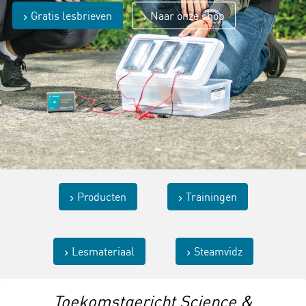
Gratis lesbrieven
Naar onze shop
Producten
Trainingen
Lesmateriaal
Steamvidz
Toekomstgericht Science &