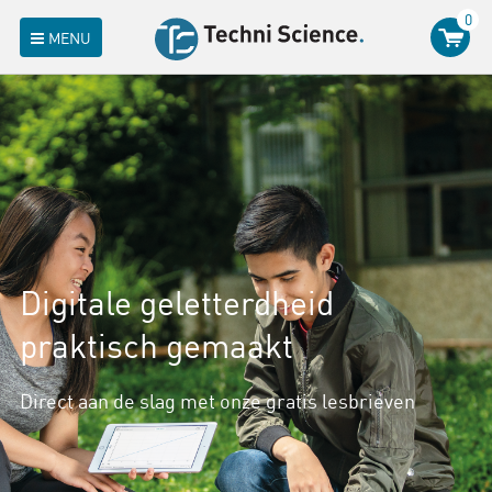
0
MENU
Digitale geletterdheid
praktisch gemaakt
Direct aan de slag met onze gratis lesbrieven