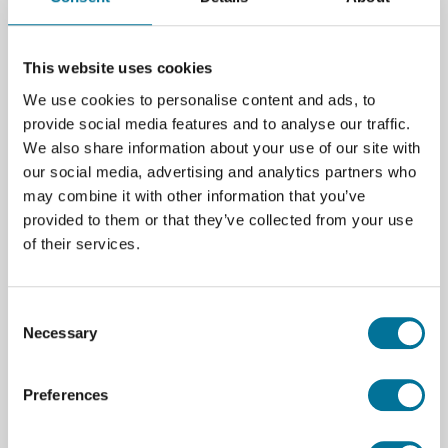
Docentprofessonialisering
Vertrouwen, kennis en inspiratie om digitale
geletterdheid effectief te begeleiden.
This website uses cookies
We use cookies to personalise content and ads, to
Praktische trainingen en workshops
provide social media features and to analyse our traffic.
Docenten maken en ervaren zelf
We also share information about your use of our site with
Direct toepasbaar in de klas
our social media, advertising and analytics partners who
Van technologie naar didactiek
may combine it with other information that you’ve
provided to them or that they’ve collected from your use
of their services.
Consent
Necessary
Selection
Preferences