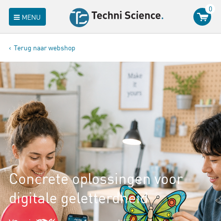
0
MENU
Terug naar webshop
Concrete oplossingen voor
digitale geletterdheid