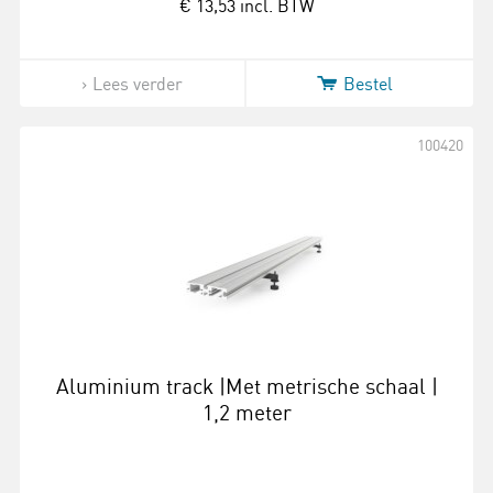
€ 13,53
incl. BTW
Lees verder
Bestel
100420
Aluminium track |Met metrische schaal |
1,2 meter