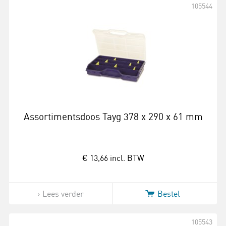
105544
Assortimentsdoos Tayg 378 x 290 x 61 mm
€ 13,66
incl. BTW
Lees verder
Bestel
105543