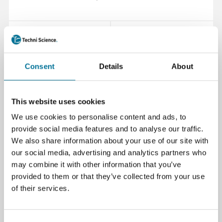
Lees verder
Bestel
101229
Consent
Details
About
This website uses cookies
We use cookies to personalise content and ads, to
provide social media features and to analyse our traffic.
We also share information about your use of our site with
our social media, advertising and analytics partners who
may combine it with other information that you’ve
Amperemeter | Analoog | 0-50/500mA | 5A
provided to them or that they’ve collected from your use
DC
of their services.
€ 39,81
incl. BTW