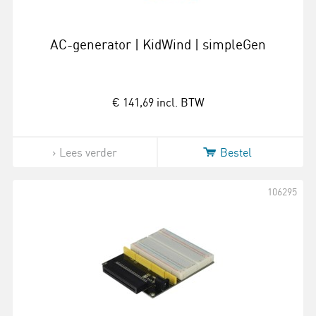
AC-generator | KidWind | simpleGen
€ 141,69
incl. BTW
Lees verder
Bestel
106295