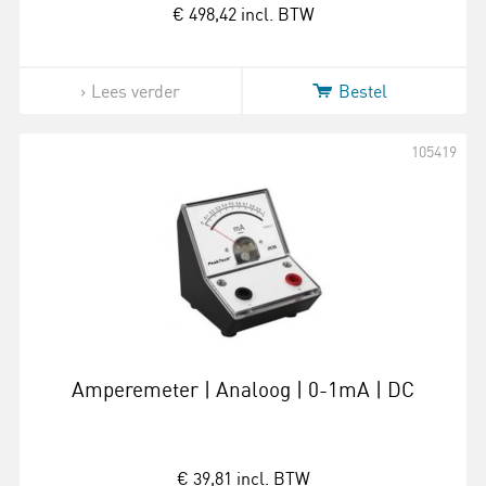
€ 498,42
incl. BTW
Lees verder
Bestel
105419
Amperemeter | Analoog | 0-1mA | DC
€ 39,81
incl. BTW