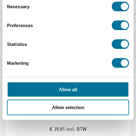
Consent
Necessary
Selection
Lees verder
Bestel
Preferences
105421
Statistics
Marketing
Allow all
Amperemeter | Analoog | 0-5A | 10A AC
Allow selection
€ 39,81
incl. BTW