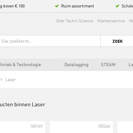
ng boven € 100
Ruim assortiment
Schol
Over Techni Science
Klantenservice
N
ZOEK
hniek & Technologie
Datalogging
STEAM
L
Laser
ducten binnen
Laser
100149
105264