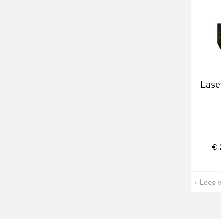
Lase
€ 
Lees 