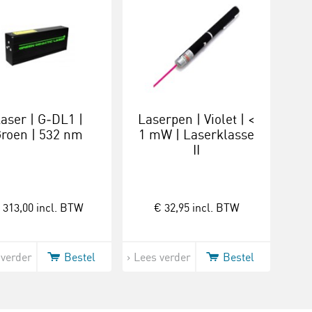
aser | G‑DL1 |
Laserpen | Violet | <
roen | 532 nm
1 mW | Laserklasse
II
 313,00
incl. BTW
€ 32,95
incl. BTW
 verder
Bestel
Lees verder
Bestel