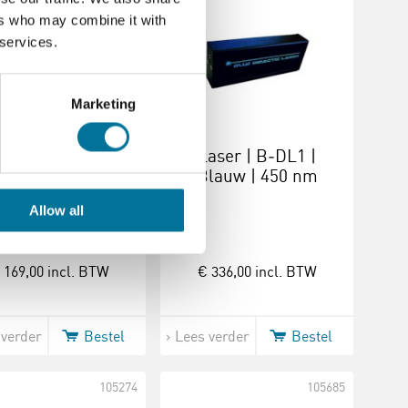
ers who may combine it with
 services.
Marketing
erbox | 3 stralen
Laser | B‑DL1 |
Blauw | 450 nm
Allow all
 169,00
incl. BTW
€ 336,00
incl. BTW
 verder
Bestel
Lees verder
Bestel
105274
105685