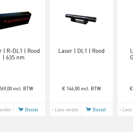
r | R‑DL1 | Rood
Laser | DL1 | Rood
L
| 635 nm
G
269,00
incl. BTW
€ 146,00
incl. BTW
€
verder
Bestel
Lees verder
Bestel
Lees