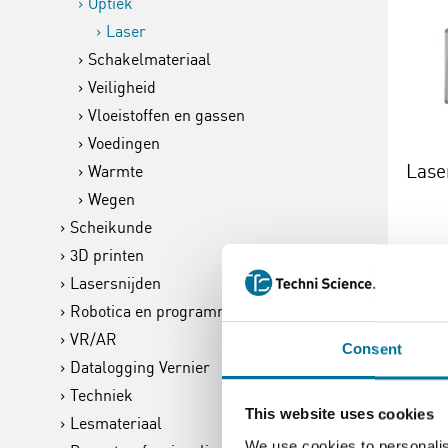
Optiek
Laser
Schakelmateriaal
Veiligheid
Vloeistoffen en gassen
Voedingen
Lase
Warmte
Wegen
Scheikunde
3D printen
Lasersnijden
€ 
Robotica en programmeren
VR/AR
Consent
Datalogging Vernier
Lees 
Techniek
This website uses cookies
Lesmateriaal
We use cookies to personalis