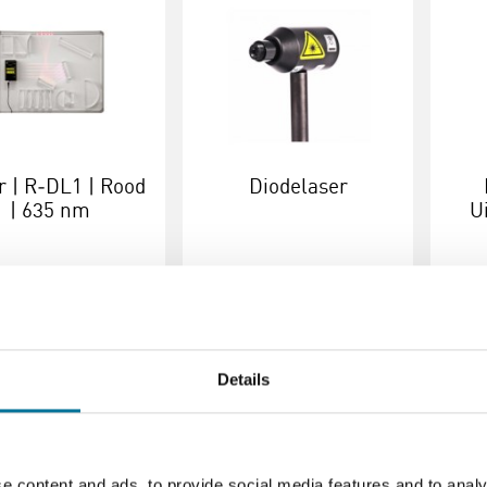
r | R‑DL1 | Rood
Diodelaser
| 635 nm
U
231,00
incl. BTW
€ 109,51
incl. BTW
€
Details
verder
Bestel
Lees verder
Bestel
Lees
105265
105266
e content and ads, to provide social media features and to analy