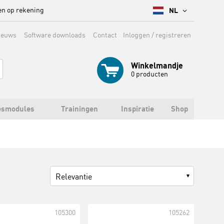
en op rekening
NL
ieuws
Software downloads
Contact
Inloggen / registreren
Winkelmandje
0
producten
esmodules
Trainingen
Inspiratie
Shop
Relevantie
105300
105262