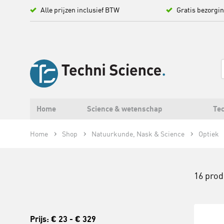
Alle prijzen inclusief BTW
Gratis bezorgi
Home
Science & wetenschap
Tec
Home
Shop
Natuurkunde, Nask & Science
Optiek
16 pro
Prijs:
€ 23
-
€ 329