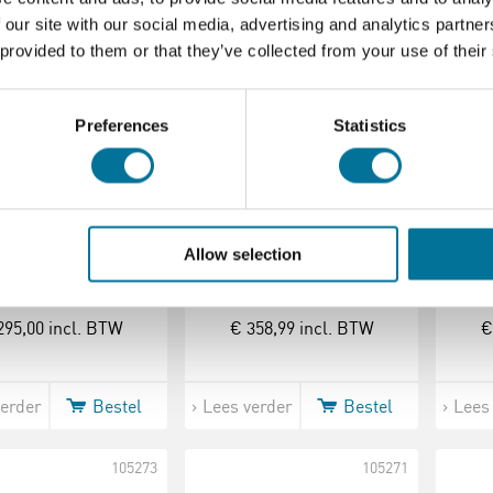
 our site with our social media, advertising and analytics partn
 provided to them or that they’ve collected from your use of their
Preferences
Statistics
Lenzenset |
Laser optiek |
Las
etrische optiek
Uitbreidingsset 1
tgebreid | Zonder
Allow selection
rd en laserbox
295,00
incl. BTW
€ 358,99
incl. BTW
€
verder
Bestel
Lees verder
Bestel
Lees
105273
105271