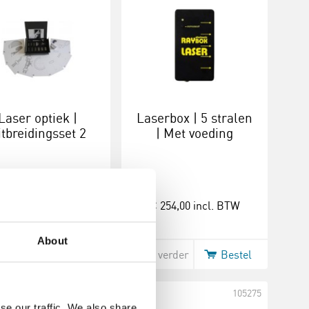
Laser optiek |
Laserbox | 5 stralen
itbreidingsset 2
| Met voeding
 397,00
incl. BTW
€ 254,00
incl. BTW
About
 verder
Bestel
Lees verder
Bestel
105269
105275
se our traffic. We also share