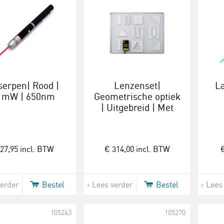
serpen| Rood |
Lenzenset|
La
1mW | 650nm
Geometrische optiek
| Uitgebreid | Met
bord | Zonder
laserbox
27,95
incl. BTW
€ 314,00
incl. BTW
€
verder
Bestel
Lees verder
Bestel
Lees
105263
105270