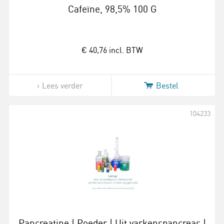
Cafeïne, 98,5% 100 G
€ 40,76
incl. BTW
Lees verder
Bestel
104233
Pancreatine | Poeder | Uit varkenspancreas |