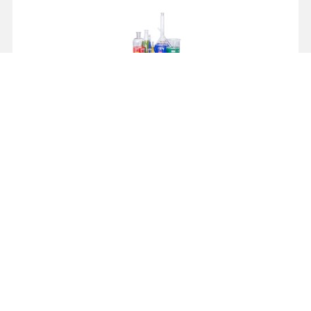
Zinkfosfaat hydraat, techn. 100 G
€ 38,78
incl. BTW
Lees verder
Bestel
103884