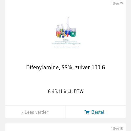
104679
Difenylamine, 99%, zuiver 100 G
€ 45,11
incl. BTW
Lees verder
Bestel
104410