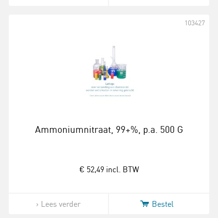
103427
Ammoniumnitraat, 99+%, p.a. 500 G
€ 52,49
incl. BTW
Lees verder
Bestel