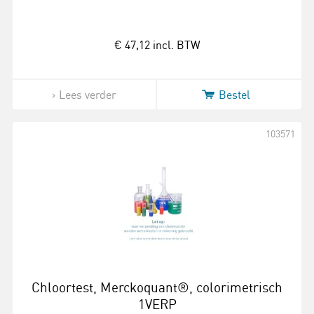
€ 47,12
incl. BTW
Lees verder
Bestel
103571
Chloortest, Merckoquant®, colorimetrisch
1VERP