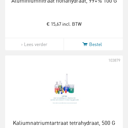
Aluminiumnitraat nonahydraat, 99+% 100 G
€ 15,67
incl. BTW
Lees verder
Bestel
103879
Kaliumnatriumtartraat tetrahydraat, 500 G