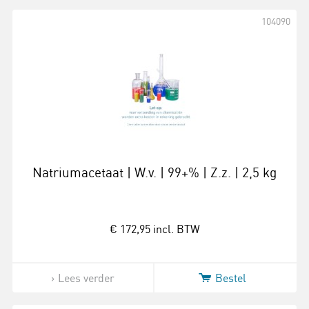
104090
Natriumacetaat | W.v. | 99+% | Z.z. | 2,5 kg
€ 172,95
incl. BTW
Lees verder
Bestel