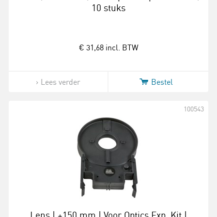
10 stuks
€ 31,68
incl. BTW
Lees verder
Bestel
100543
Lens | +150 mm | Voor Optics Exp. Kit |