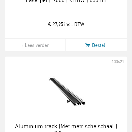
Laserpen| Rood | <1mW | 650nm
€ 27,95
incl. BTW
Lees verder
Bestel
100421
Aluminium track |Met metrische schaal |