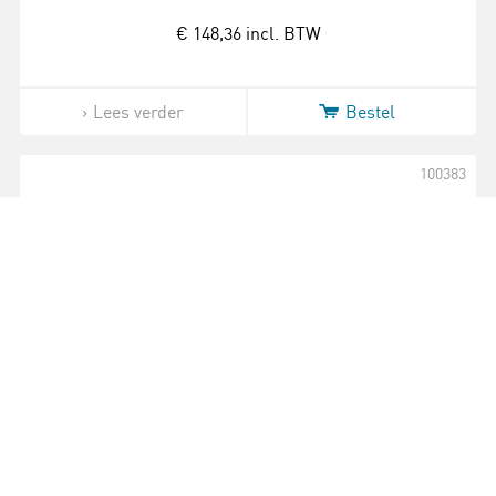
€ 148,36
incl. BTW
Lees verder
Bestel
100383
Reserve houder | Voor de Rotary Motion
Sensor