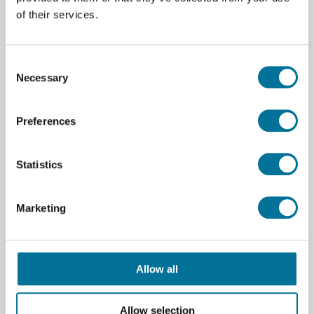
of their services.
Uitbreidingsset spiegels | In houder | M-OEK
Consent
Necessary
€ 125,03
incl. BTW
Selection
Preferences
Lees verder
Bestel
Statistics
100547
Marketing
Allow all
Allow selection