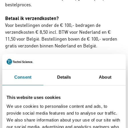
bestelproces.
Betaal ik verzendkosten?
Voor bestellingen onder de € 100,- bedragen de
verzendkosten € 8,50 incl. BTW voor Nederland en €
11,50 voor België. Bestellingen boven de € 100,- worden
gratis verzonden binnen Nederland en België.
Bij bestellingen met chemicaliën zijn we genoodzaakt
altijd € 24,20 incl BTW order- en verzendkosten te rekenen
in verband met speciaal vervoer. Chemicaliënorders boven
Consent
Details
About
de € 242,- incl BTW worden franco verzonden. Wij kunnen
geen chemicaliën leveren in België.
This website uses cookies
Wanneer kun je de bestelling verwachten?
Je krijgt van ons een bevestiging met de verwachte
We use cookies to personalise content and ads, to
leverdatum. Producten die op voorraad zijn, kunnen direct
provide social media features and to analyse our traffic.
uitgeleverd worden. Wij streven ernaar bestellingen zo
We also share information about your use of our site with
compleet mogelijk te leveren. Mocht dit onverhoopt niet
our social media, advertising and analytics partners who