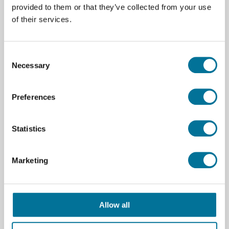
provided to them or that they’ve collected from your use
of their services.
Consent
Analoges Amperemeter ~ 10 A AC/DC
Necessary
Selection
Preferences
65,33 €
inkl. MwSt.
Statistics
Weiterlesen
Bestellen
Marketing
105411
Allow all