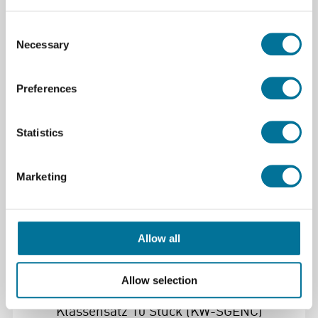
Consent
Necessary
Selection
113,12 €
inkl. MwSt.
Preferences
Weiterlesen
Bestellen
Statistics
100362
Marketing
Allow all
Allow selection
Kidwind Wechselstromgenerator
Klassensatz 10 Stück (KW-SGENC)