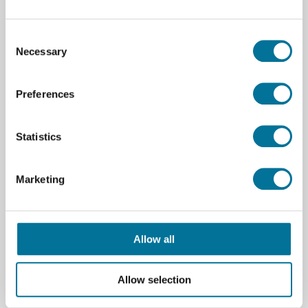
Visocolor® ECO Kolorimetrisches
Testbesteck - Phosphat
Consent
Necessary
Selection
67,12 €
inkl. MwSt.
Preferences
Weiterlesen
Bestellen
Statistics
105213
Marketing
Allow all
Allow selection