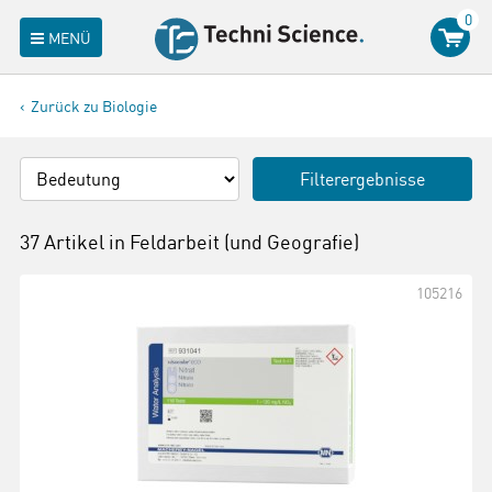
0
MENÜ
Zurück zu Biologie
Filterergebnisse
37 Artikel in
Feldarbeit (und Geografie)
105216