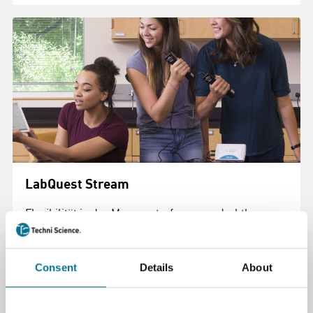
LabQuest Stream
Flexibilität in der Messwerterfassung: drahtlos per
Bluetooth oder per USB.
Das neue LabQuest Stream ist ein Interface für die
Consent
Details
About
Messwerterfassung, mit dem Sie alle Freiheiten im
Unterricht haben: Nutzen Sie Tablets oder
Smartphones mit dem B.Y.O.DAnsatz oder schließen