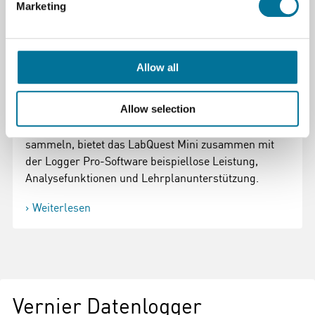
Marketing
Leistungsfähig. Erschwinglich. Einfach in der
Anwendung.
Das LabQuest Mini bietet Lehrern, die nicht die
Allow all
vielfältigen Funktionen eines eigenständigen Gerätes
benötigen, die Leistungsfähigkeit der preisgekrönten
Allow selection
LabQuest-Technologie. Als perfekte Lösung für
Unterrichtende, die Daten mit Hilfe eines Computers
sammeln, bietet das LabQuest Mini zusammen mit
der Logger Pro-Software beispiellose Leistung,
Analysefunktionen und Lehrplanunterstützung.
Weiterlesen
Vernier Datenlogger