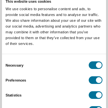
This website uses cookies
Sie das Interface über USB an einen Laptop oder
We use cookies to personalise content and ads, to
stationären Computer an – und erfassen Sie Daten
provide social media features and to analyse our traffic.
mehrerer Sensoren gleichzeitig.
We also share information about your use of our site with
our social media, advertising and analytics partners who
Weiterlesen
may combine it with other information that you’ve
provided to them or that they’ve collected from your use
of their services.
Consent
Necessary
Selection
Preferences
Statistics
LabQuest Mini