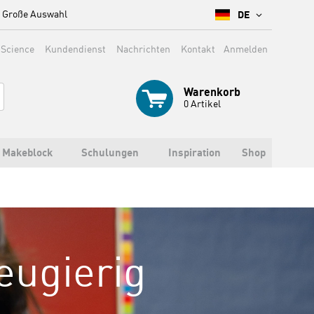
Große Auswahl
DE
 Science
Kundendienst
Nachrichten
Kontakt
Anmelden
Warenkorb
0
Artikel
Makeblock
Schulungen
Inspiration
Shop
eugierig