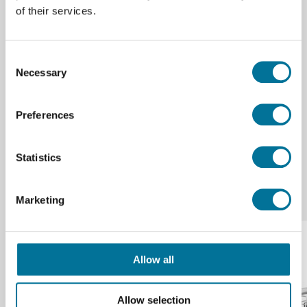
of their services.
Ersatzpropeller-Satz für die DJI Neo Drohne.
Consent
Spezifikationen
Necessary
Selection
Marke
DJI
Preferences
Statistics
Verwandte Produkte
Marketing
Allow all
Allow selection