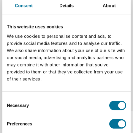
Consent
Details
About
This website uses cookies
Seite drucken
We use cookies to personalise content and ads, to
provide social media features and to analyse our traffic.
Beschreibung
We also share information about your use of our site with
Ersatzsatz Propellerschutz, passend für den DJI Neo.
our social media, advertising and analytics partners who
may combine it with other information that you’ve
provided to them or that they’ve collected from your use
of their services.
Consent
Verwandte Produkte
Necessary
Selection
Preferences