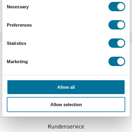
Consent
Necessary
Selection
Preferences
Statistics
Marketing
Allow all
Über Techni Science
Allow selection
Shop
Kundenservice