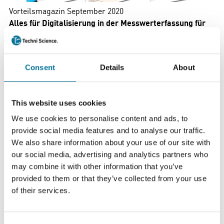
Vorteilsmagazin September 2020
Alles für Digitalisierung in der Messwerterfassung für
Ihre naturwissenschaftlichen Fächer!
28 Seiten mit den neuesten Produkten zu Digitalisierung
Consent
Details
About
und STEAM/MINT, mit denen Naturwissenschaften noch
mehr Spaß machen!
This website uses cookies
Mit vielen neuen Produkten und zahlreichen Angeboten!
Haben Sie zum Beispiel unsere Drohnen entdeckt? Oder
We use cookies to personalise content and ads, to
unsere anderen neuen STEAM/MINT-Produkte?
provide social media features and to analyse our traffic.
We also share information about your use of our site with
Hier können Sie sich unsere neueste Broschüre
our social media, advertising and analytics partners who
herunterladen.
may combine it with other information that you’ve
provided to them or that they’ve collected from your use
In dieser Broschüre finden Sie eine kleine Auswahl
of their services.
unserer Produkte. Besuchen Sie unseren Webshop und
lassen Sie sich von unserem umfangreichen Sortiment zu
einem spannenden Unterricht inspirieren.