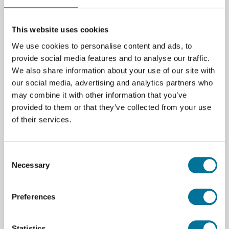
This website uses cookies
Zum Warenkorb hinzufügen
We use cookies to personalise content and ads, to
provide social media features and to analyse our traffic.
We also share information about your use of our site with
our social media, advertising and analytics partners who
may combine it with other information that you’ve
provided to them or that they’ve collected from your use
Seite drucken
of their services.
Beschreibung
Ein 21-teiliges geschlechtsloses Torso mit
Consent
anatomischer Detailgenauigkeit, entwickelt für
Necessary
Selection
Unterricht in Humanbiologie und Medizin. Fördert
das Verständnis für Körperstrukturen, Funktionen
Preferences
und Proportionen, geeignet für praktische Übungen
und Erkundungen der menschlichen Anatomie. Das
Modell unterstützt die Visualisierung komplexer
Statistics