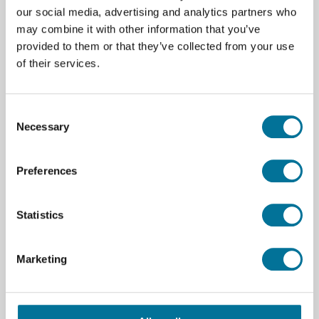
our social media, advertising and analytics partners who
Zum Warenkorb hinzufügen
may combine it with other information that you’ve
provided to them or that they’ve collected from your use
of their services.
Consent
Necessary
Selection
Seite drucken
Beschreibung
Preferences
Höhe: 380 mm
Statistics
Gewicht: 130 g
Marketing