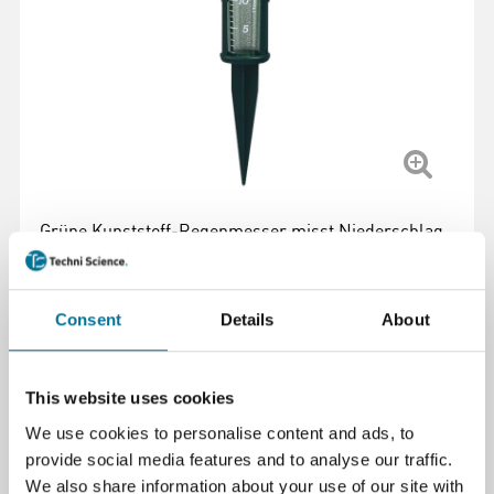
Grüne Kunststoff-Regenmesser misst Niederschlag
und Feuchtigkeit. Kann im Freien platziert werden,
um Daten zu Regenfall zu erfassen.
Weiterlesen
Consent
Details
About
Artikelnummer
: 105671
This website uses cookies
4,87 €
inkl. MwSt.
We use cookies to personalise content and ads, to
provide social media features and to analyse our traffic.
We also share information about your use of our site with