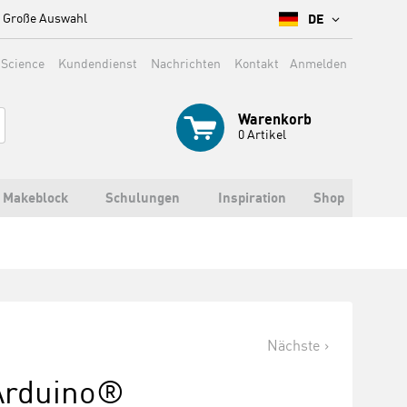
Große Auswahl
DE
 Science
Kundendienst
Nachrichten
Kontakt
Anmelden
Warenkorb
0
Artikel
Makeblock
Schulungen
Inspiration
Shop
Nächste
 Arduino®