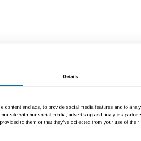
ünstigste Ausgangspunkt, um bestehende Geräte zu verbessern un
entwerfen.
nder Arm® Cortex®-M0 32-bit SAMD21. Die WiFi- und Bluetooth®
Details
er im 2,4 GHz-Bereich arbeitet. Darüber hinaus wird die sich
 finden Sie eine 6-Achsen-IMU, wodurch sich diese Karte perfe
 usw. eignet.
e content and ads, to provide social media features and to analy
 our site with our social media, advertising and analytics partn
 provided to them or that they’ve collected from your use of their
Arduino®