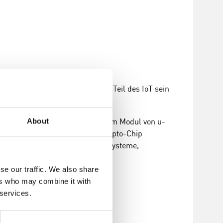
d neue Geräte zu schaffen, die Teil des IoT sein
-Konnektivität erfolgt mit einem Modul von u-
About
ere Kommunikation durch den Krypto-Chip
kt für einfache Vibrationsalarmsysteme,
se our traffic. We also share
ers who may combine it with
 services.