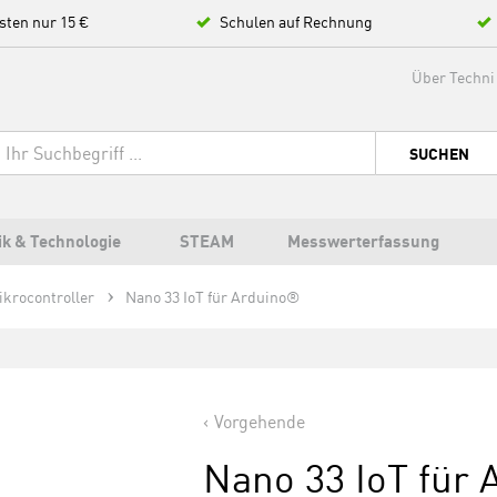
sten nur 15 €
Schulen auf Rechnung
Über Techni
SUCHEN
ik & Technologie
STEAM
Messwerterfassung
ikrocontroller
Nano 33 IoT für Arduino®
Vorgehende
Nano 33 IoT für