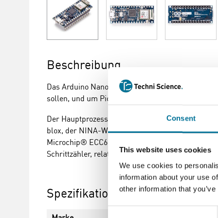
Beschreibung
Das Arduino Nano 33 IoT ist der einfachste und g
sollen, und um Pico-Netzwerk-Anwendungen zu 
Der Hauptprozessor der Karte ist ein stromspare
Consent
blox, der NINA-W10, einem Low-Power-Chipsatz, d
Microchip® ECC608 gewährleistet. Darüber hinaus
This website uses cookies
Schrittzähler, relative Positionierung von Robotern
We use cookies to personalis
information about your use of
other information that you’ve
Spezifikationen
Consent
Marke