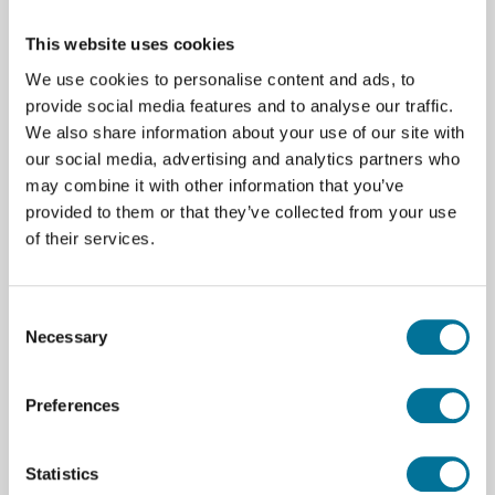
This website uses cookies
We use cookies to personalise content and ads, to
provide social media features and to analyse our traffic.
Zum Warenkorb hinzufügen
We also share information about your use of our site with
our social media, advertising and analytics partners who
may combine it with other information that you’ve
provided to them or that they’ve collected from your use
of their services.
Seite drucken
Consent
Beschreibung
Necessary
Selection
Modell von Leber und Gallenblase mit detaillierter
Anatomie, dient zur Studie und Demonstration.
Preferences
Verschafft Einblick in Funktionen und Struktur, mit
realistischen Details, für Unterricht und Schulung.
Besteht aus langlebigen Materialien und bietet ein
Statistics