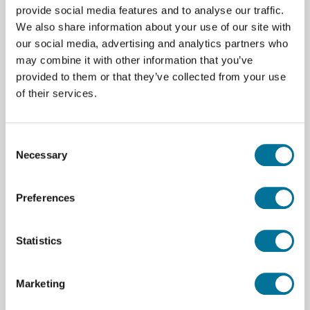
platzsparend in jeder Sammlung verstauen.
provide social media features and to analyse our traffic.
We also share information about your use of our site with
Hinterleuchtetes LCD, auch bei schlechten
our social media, advertising and analytics partners who
Lichtverhältnissen gut ablesbar
may combine it with other information that you’ve
provided to them or that they’ve collected from your use
Waagschalen-Größe Ø 145 mm
of their services.
Wägeeinheiten g, oz, N
Consent
Necessary
Selection
Spezifikationen
Marke
Adam
Preferences
Statistics
Downloads
mkl brochure.compressed.pdf
Marketing