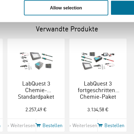
Allow selection
Verwandte Produkte
LabQuest 3
LabQuest 3
Chemie-
fortgeschrittene
Standardpaket
Chemie-Paket
(LQ3-CH-DX)
(LQ3-CHMA-SV)
2.257,49 €
3.134,58 €
n
Weiterlesen
Bestellen
Weiterlesen
Bestellen