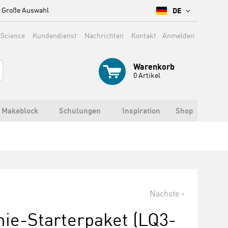
Große Auswahl
DE
 Science
Kundendienst
Nachrichten
Kontakt
Anmelden
Warenkorb
0
Artikel
Makeblock
Schulungen
Inspiration
Shop
Nächste
ie-Starterpaket (LQ3-