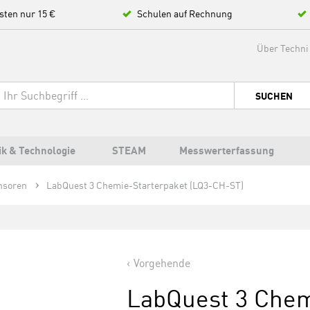
sten nur 15 €
Schulen auf Rechnung
Über Techni
SUCHEN
ik & Technologie
STEAM
Messwerterfassung
nsoren
LabQuest 3 Chemie-Starterpaket (LQ3-CH-ST)
Vorgehende
LabQuest 3 Chem