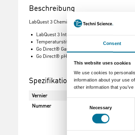
Beschreibung
LabQuest 3 Chemie-Starterpaket:
LabQuest 3 Interface System
Temperaturstiftsensor (2 St.)
Consent
Go Direct® Gasdrucksensor
Go Direct® pH-Sensor
This website uses cookies
We use cookies to personalis
Spezifikationen
information about your use of
other information that you’ve
Vernier
Consent
Nummer
Necessary
Selection