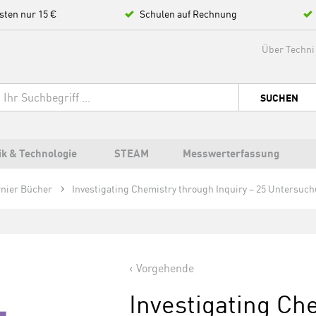
sten nur 15 €
Schulen auf Rechnung
Über Techni
SUCHEN
ik & Technologie
STEAM
Messwerterfassung
rnier Bücher
Investigating Chemistry through Inquiry – 25 Untersuc
Vorgehende
Investigating Ch