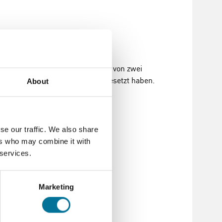
bst zu forschen. Das Buch wurde von zwei
 ihrem eigenen Unterricht eingesetzt haben.
About
orschungsfragen.
se our traffic. We also share
ers who may combine it with
s
 services.
stigating chemistry through
Marketing
-i-11-beers_law.pdf