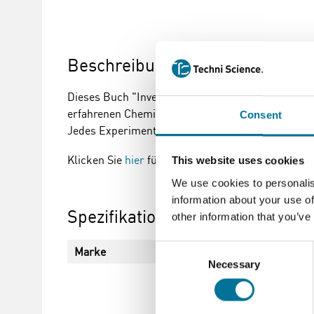
Beschreibung
Dieses Buch "Investigating Chemistry through Inq
erfahrenen Chemielehrern, Donald L. Volz und Ray
Consent
Jedes Experiment umfasst die Vorbereitung, Lehr
Klicken Sie
hier
für weitere Informationen.
This website uses cookies
We use cookies to personalis
information about your use of
Spezifikationen
other information that you’ve
Consent
Marke
Vernier
Necessary
Selection