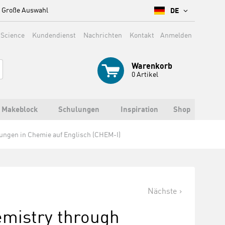
Große Auswahl
DE
 Science
Kundendienst
Nachrichten
Kontakt
Anmelden
Warenkorb
0
Artikel
Makeblock
Schulungen
Inspiration
Shop
hungen in Chemie auf Englisch (CHEM-I)
Nächste
emistry through