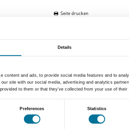
Seite drucken
uiry" enthält 25 Experimente, die die Schüler dazu anregen, sel
 Smola, geschrieben, die selbst diese Untersuchungsmethode in
Details
erinformationen, Forschungsfragen und Beispieldaten für die F
e content and ads, to provide social media features and to analy
 our site with our social media, advertising and analytics partn
Download
 provided to them or that they’ve collected from your use of their
content inve
Preferences
Statistics
inquiry.pdf
sample_chem