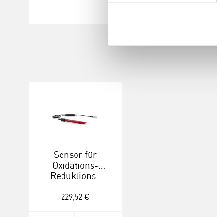
Sensor für
Oxidations-
Reduktions-
Potential (BTA)
(ORP-BTA)
229,52 €