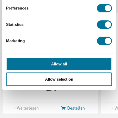
Verwandte Produkte
Preferences
Statistics
Marketing
Allow all
Handschuhe, Neopreen Latex - L
Allow selection
4,62 €
Weiterlesen
Bestellen
W