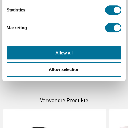
Große
F2 - B312 x T427 x H150 mm
Statistics
Tiefe (cm)
42,7 cm
Material
Plastik
Marketing
Breite (cm)
31,2 cm
Hohe (cm)
15 cm
Allow all
Farbe (Name)
Royal Blue
Allow selection
Verwandte Produkte