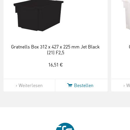
Gratnells Box 312 x 427 x 225 mm Jet Black
(21) F2,5
16,51 €
Weiterlesen
Bestellen
W