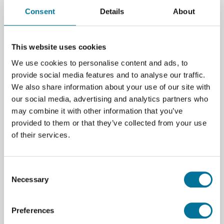
Consent
Details
About
Seite drucken
Beschreibung
This website uses cookies
Aufbewahrungsbox in royal blau
We use cookies to personalise content and ads, to
provide social media features and to analyse our traffic.
312 x 427 x 150 mm
We also share information about your use of our site with
our social media, advertising and analytics partners who
may combine it with other information that you’ve
Bei Bestellungen von Gratnells Boxen und Zubehör
provided to them or that they’ve collected from your use
können die Versandkosten abhängig von dem
of their services.
Bestellvolumen abweichen. Bitte fragen Sie uns!
Consent
Necessary
Selection
Spezifikationen
Farbe
Blau
Preferences
Marke
Gratnells