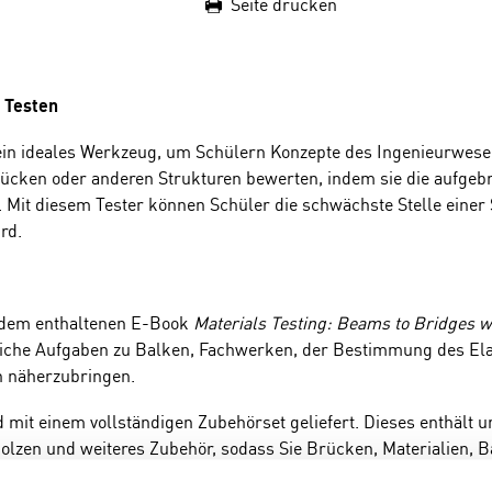
Seite drucken
s Testen
ein ideales Werkzeug, um Schülern Konzepte des Ingenieurwes
rücken oder anderen Strukturen bewerten, indem sie die aufge
. Mit diesem Tester können Schüler die schwächste Stelle einer S
rd.
s dem enthaltenen E-Book
Materials Testing: Beams to Bridges w
eiche Aufgaben zu Balken, Fachwerken, der Bestimmung des Ela
n näherzubringen.
 mit einem vollständigen Zubehörset geliefert. Dieses enthält
Bolzen und weiteres Zubehör, sodass Sie Brücken, Materialien, 
en von Fachwerken können Sie das Truss Tester Accessory hinzuf