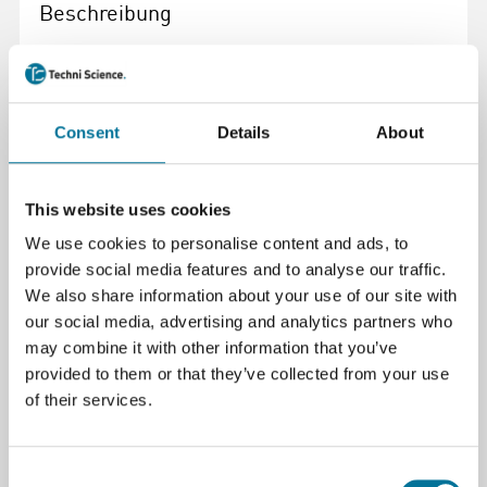
Beschreibung
Die Beambox ist ein leistungsstarker Laserschneider
und -gravierer mit einem leistungsstarken CO₂-
Laser, der Materialien wie Holz, Leder, Acryl,...
Consent
Details
About
schneiden und gravieren kann. schneiden und
gravieren kann.
Mit seinem Desktop-Design und der einfachen
This website uses cookies
Benutzeroberfläche sind Sie nur wenige Schritte
We use cookies to personalise content and ads, to
davon entfernt, kreative Designs zu erstellen. Der
provide social media features and to analyse our traffic.
Beambox Desktop-Laserschneider ist klein, hat aber
We also share information about your use of our site with
Funktionen, die in professionellen industriellen
our social media, advertising and analytics partners who
Laserschneidern zu finden sind.
may combine it with other information that you’ve
provided to them or that they’ve collected from your use
Der erschwingliche Preis und die Tischgröße (25 x 83
of their services.
x 67 cm) machen ihn ideal für den Einsatz zu Hause,
in der Schule oder in kleinen Unternehmen.
Consent
Der Laserschneider wird mit dem Flux-eigenen