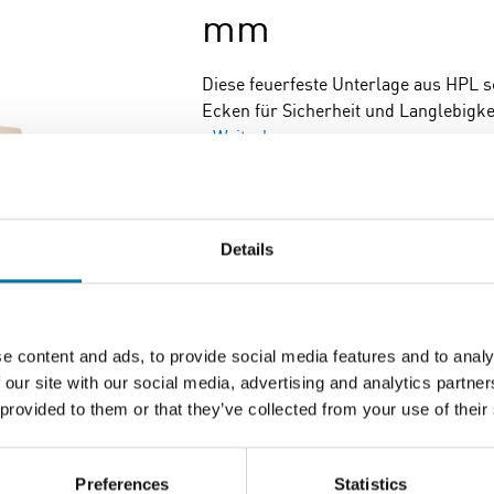
mm
Diese feuerfeste Unterlage aus HPL 
Ecken für Sicherheit und Langlebigk
Weiterlesen
Artikelnummer
: 105023
25,53 €
inkl. MwSt.
Details
Zum Warenkorb hi
e content and ads, to provide social media features and to analy
 our site with our social media, advertising and analytics partn
 provided to them or that they’ve collected from your use of their
Seite drucken
Preferences
Statistics