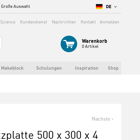
Große Auswahl
DE
 Science
Kundendienst
Nachrichten
Kontakt
Anmelden
Warenkorb
0
Artikel
Makeblock
Schulungen
Inspiration
Shop
Nächste
zplatte 500 x 300 x 4