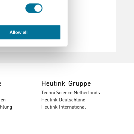
 abgerundet.
Allow all
e
Heutink-Gruppe
Techni Science Netherlands
gen
Heutink Deutschland
ahlung
Heutink International