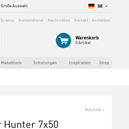
Große Auswahl
DE
 Science
Kundendienst
Nachrichten
Kontakt
Anmelden
Warenkorb
0
Artikel
Makeblock
Schulungen
Inspiration
Shop
Nächste
r Hunter 7x50