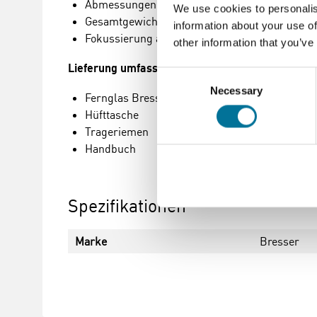
Abmessungen: 192x60x165 mm
We use cookies to personalis
Gesamtgewicht (ohne Verpackung): 740 Gram
information about your use of
Fokussierung aus: 5 Meter
other information that you’ve
Lieferung umfasst:
Consent
Necessary
Selection
Fernglas Bresser Hunter 7x50
Hüfttasche
Trageriemen
Handbuch
Spezifikationen
Marke
Bresser