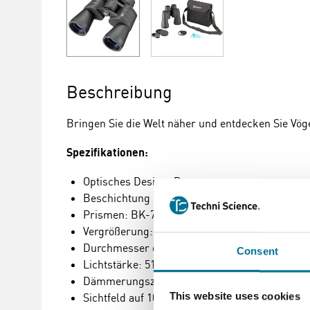
Beschreibung
Bringen Sie die Welt näher und entdecken Sie Vöge
Spezifikationen:
Optisches Design: Porro
Beschichtung der Optik: Vollvergütet, blau
Prismen: BK-7
Vergrößerung: 7x
Durchmesser der Objektivlinse: 25 mm
Consent
Lichtstärke: 51.02
Dämmerungszahl: 18,71
This website uses cookies
Sichtfeld auf 1000 Meter: 122 m