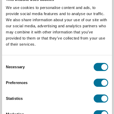
Schnellspannfunktion, die eine schnelle und einfache
Höhenverstellung ermöglicht. Mit dem
We use cookies to personalise content and ads, to
Fokussierknopf zur Feineinstellung lässt sich dieses
provide social media features and to analyse our traffic.
Stativ sehr präzise justieren.
We also share information about your use of our site with
Der verstellbare horizontale Arm hat einen Bereich
our social media, advertising and analytics partners who
von 15 cm mit 360-Grad-Drehung, und mit dem Arm
may combine it with other information that you’ve
RK-10-EX (im Lieferumfang enthalten) kann der
provided to them or that they’ve collected from your use
Bereich erweitert werden, um größere Objekte unter
of their services.
dem Mikroskop zu betrachten.
Für das RK-06A sind verschiedene optionale
Zubehörteile erhältlich, wie z.B. der flexible Arm RK-
Consent
Necessary
10-FX oder der Arm RK-10-PX mit XY-Funktion.
Selection
Mit all diesen Merkmalen ist das RK-06A das ideale
Mittelklasse-Stativ für genaue Orientierung und
Preferences
maximale Flexibilität.
Statistics
Spezifikationen