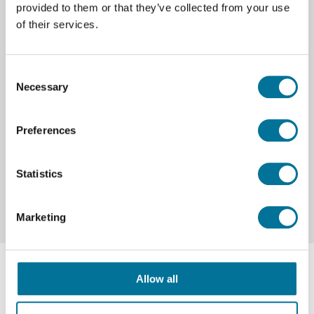
Beschreibung
provided to them or that they’ve collected from your use
of their services.
Digitalkabel BTD - offen (CB-BTD)
Consent
Necessary
Selection
Spezifikationen
Marke
Vernier
Preferences
Vernier
Statistics
Marketing
Allow all