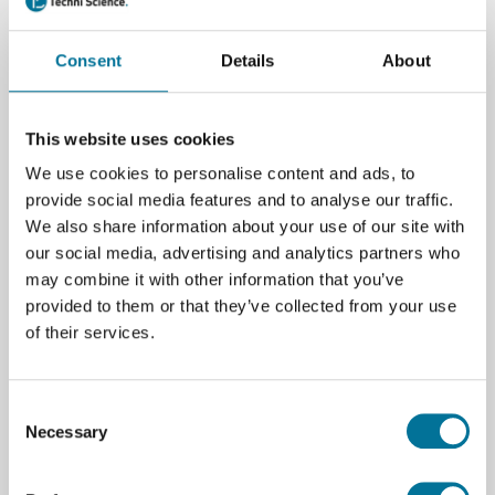
bei 3D-Druckanwendungen.
Weiterlesen
Consent
Details
About
Artikelnummer
: 108891
40,22 €
inkl. MwSt.
This website uses cookies
We use cookies to personalise content and ads, to
provide social media features and to analyse our traffic.
We also share information about your use of our site with
our social media, advertising and analytics partners who
Zum Warenkorb hinzufügen
may combine it with other information that you’ve
provided to them or that they’ve collected from your use
of their services.
Consent
Necessary
Seite drucken
Selection
Beschreibung