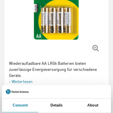
Wiederaufladbare AA LR06 Batterien bieten
zuverlässige Energieversorgung für verschiedene
Geräte.
Weiterlesen
Artikelnummer
: 101450
2,45 €
inkl. MwSt.
Consent
Details
About