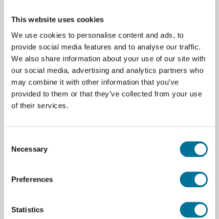
This website uses cookies
We use cookies to personalise content and ads, to
Zum Warenkorb hinzufügen
provide social media features and to analyse our traffic.
We also share information about your use of our site with
our social media, advertising and analytics partners who
may combine it with other information that you’ve
provided to them or that they’ve collected from your use
of their services.
Seite drucken
Beschreibung
Consent
Necessary
Wiederaufladbare AA LR06 Batterien im 4-Stück-
Selection
Pack, liefern Energie für vielfältige Geräte.
Zuverlässige Leistung für tragbare Geräte und
Preferences
Haushaltsgeräte. Kompakt und praktisch, geeignet
für Ersatz und Wiederverwendung. Jedes Element
bietet konstante Leistung und lange Lebensdauer,
Statistics