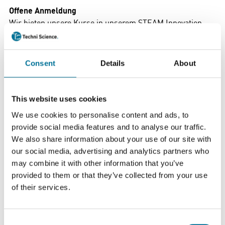
Offene Anmeldung
Wir bieten unsere Kurse in unserem STEAM Innovation
Lab in Oisterwijk auf Basis einer offenen Anmeldung für €
299,- inkl. MwSt. pro Person an. Es gibt keine
Mindestteilnehmerzahl, aber wir behalten eine maximale
Consent
Details
About
Teilnehmerzahl im Auge, um die Qualität zu
gewährleisten. Wir werden immer versuchen, Sie in eine
Gruppe einzuteilen, die am besten in Ihren Zeitplan passt.
This website uses cookies
We use cookies to personalise content and ads, to
Schulung vor Ort
provide social media features and to analyse our traffic.
Wir können auch Schulungen vor Ort anbieten. In
We also share information about your use of our site with
Absprache mit der Schule und unserem Trainer werden
our social media, advertising and analytics partners who
wir einen Termin vereinbaren. Die Kosten für eine 3-
may combine it with other information that you’ve
stündige Schulung vor Ort (in den Bundesländern
provided to them or that they’ve collected from your use
Niedersachsen, Nordrhein-Westfalen, Rheinland-Pfalz
of their services.
und Saarland, weitere auf Anfrage)
betragen € 999,- inkl. MwSt. und zzgl. Reisekosten (ab
Sprendlingenstraat 33 in Oisterwijk, Niederlande) für
Consent