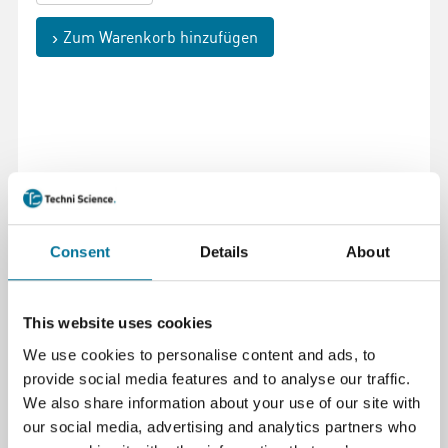
Zum Warenkorb hinzufügen
Seite drucken
Beschreibung
Consent
Details
About
3DLAC hat die Aufgabe, die erste Kunststoffschicht
zu fixieren, um den ersten Druck stabil zu halten und
unerwünschte Fehler zu vermeiden. 3DLAC ist der
This website uses cookies
perfekte Fixierer! wegen seiner Kostenersparnis und
We use cookies to personalise content and ads, to
einfachen Anwendung. Ein leichtes Aufsprühen von
provide social media features and to analyse our traffic.
3DLAC auf die Oberfläche reicht aus, um die erste
We also share information about your use of our site with
Kunststoffschicht vollständig auf dem Substrat zu
our social media, advertising and analytics partners who
halten. Dank der Eigenschaften von 3DLAC sitzt der