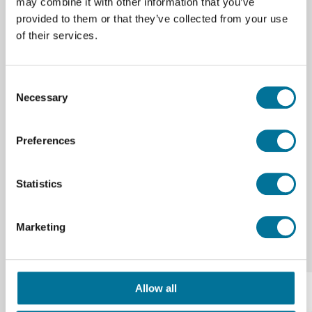
may combine it with other information that you’ve
extrudierte Kunststoff fest, solange der Untergrund
provided to them or that they’ve collected from your use
heiß ist. Sobald das gedruckte Teil kalt wird, kann es
of their services.
problemlos und ohne Beschädigung vom Bett
entfernt werden.
Consent
Necessary
Selection
Spezifikationen
Preferences
Volume (ml)
400 ml
Statistics
Marketing
Verwandte Produkte
Allow all