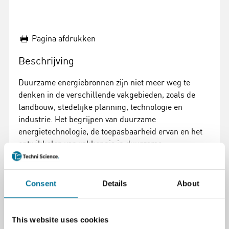
Pagina afdrukken
Beschrijving
Duurzame energiebronnen zijn niet meer weg te
denken in de verschillende vakgebieden, zoals de
landbouw, stedelijke planning, technologie en
industrie. Het begrijpen van duurzame
energietechnologie, de toepasbaarheid ervan en het
ontwikkelen van vakkennis in duurzame
energieoplossingen zijn kernvaardigheden die we
onze leerlingen nu moeten bijbrengen.
Consent
Details
About
Met deze Horizon Vertical Axis Wind Turbine Science
Kit kunnen leerlingen eenvoudig
windturbineontwerpen verkennen en verder ook hun
This website uses cookies
eigen ontwerpen testen.