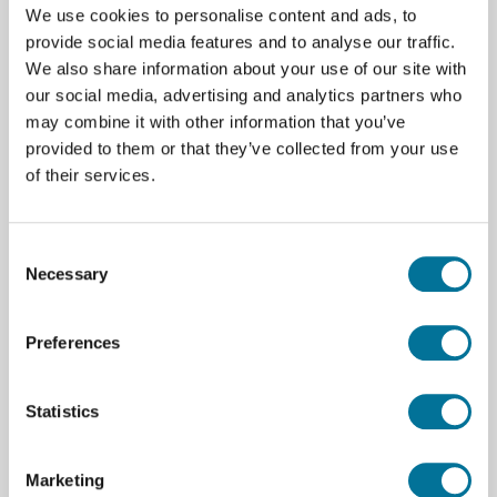
We use cookies to personalise content and ads, to
Inhoud:
provide social media features and to analyse our traffic.
We also share information about your use of our site with
3 verstelbare posities voor de bladen
our social media, advertising and analytics partners who
Rotorvoet en montagemagneten
may combine it with other information that you’ve
Asmontage met verwijderbare spoelen
provided to them or that they’ve collected from your use
LED voor demonstratie van uitgangsvermogen
of their services.
DIY bladenset
Consent
Necessary
Downloads
Selection
108927 manual.pdf
Preferences
Statistics
Onze suggesties
Marketing