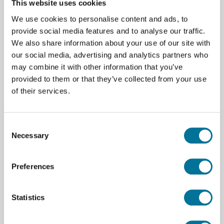
This website uses cookies
Zoutwaterbrandstofcel
Batterij
We use cookies to personalise content and ads, to
Zonnepaneel met houder
provide social media features and to analyse our traffic.
Supercondensator
We also share information about your use of our site with
Zonnepaneelsteun
our social media, advertising and analytics partners who
Brandstofreservoir
may combine it with other information that you’ve
Water- en waterstoftank
provided to them or that they’ve collected from your use
Water- en zuurstoftank
of their services.
Doorspoelventiel
Kleine toebehoren
Consent
Necessary
Selection
Downloads
Preferences
108924 user manual.pdf
Statistics