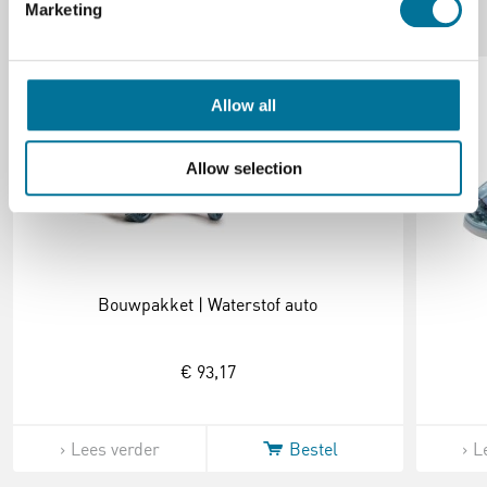
Marketing
Onze suggesties
Allow all
Allow selection
Bouwpakket | Waterstof auto
€ 93,17
Lees verder
Bestel
L