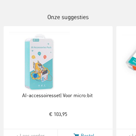
Onze suggesties
AI-accessoiresset| Voor micro:bit
€ 103,95
Lees verder
Bestel
L