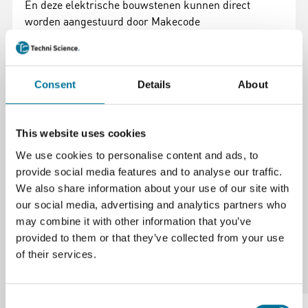
En deze elektrische bouwstenen kunnen direct
worden aangestuurd door Makecode
standaardblokken.
De set bestaat uit:
Basis: bit
USB-kabel Batterijhouder Basis:kit User Guide
Bouwstenen:
LED-module Crash Sensor
Consent
Details
About
Potentiometer Servo ADKeypad
This website uses cookies
Specificaties
We use cookies to personalise content and ads, to
Te gebruiken met
Micro:Bit
provide social media features and to analyse our traffic.
We also share information about your use of our site with
our social media, advertising and analytics partners who
may combine it with other information that you’ve
provided to them or that they’ve collected from your use
of their services.
Onze suggesties
Consent