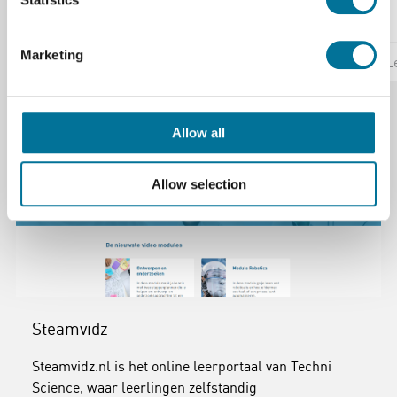
Marketing
Lees verder
Bestel
L
Allow all
Allow selection
Steamvidz
Steamvidz.nl is het online leerportaal van Techni
Science, waar leerlingen zelfstandig