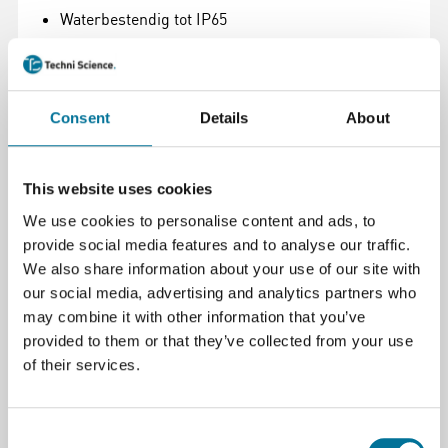
Waterbestendig tot IP65
-40 tot +200C/F
Ophanghaak en etui met clip
Consent
Details
About
Helder LCD scherm
Max-min geheugen
This website uses cookies
We use cookies to personalise content and ads, to
Specificaties:
provide social media features and to analyse our traffic.
We also share information about your use of our site with
Temperatuurbereik: -40 tot +200°C/°F
our social media, advertising and analytics partners who
Nauwkeurigheid: -40 tot -21°C: +/-4°C -20 tot
may combine it with other information that you’ve
-1°C: +/-2°C 0 tot 100°C: +/-1°C 101 tot 150°C:
provided to them or that they’ve collected from your use
+/-3°C
of their services.
Resolutie: 0.1°C
Consent
Batterij: LR44 x 1 stuk