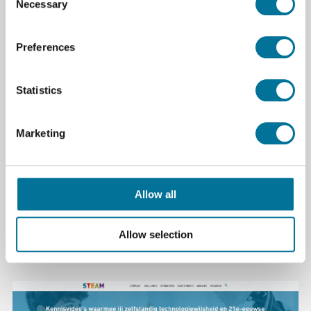
Necessary
Selection
Gemiddelde levensduur batterij: Ca. 1500 uur
Preferences
Afmetingen sonde: 105 mm x Ø3,5 mm verkleind
tot Ø2,8 mm
Statistics
Afmetingen product: 218 mm x 23 mm x 18 mm
Marketing
Specificaties
Merk
Brannan & Sons
Allow all
Allow selection