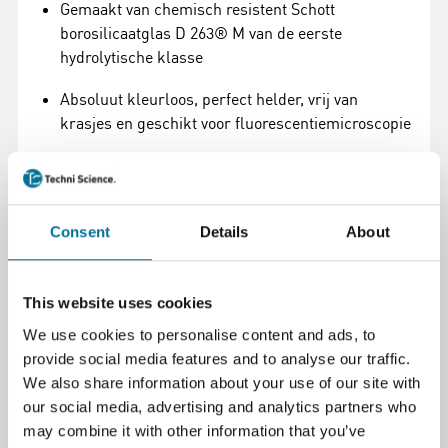
Gemaakt van chemisch resistent Schott
borosilicaatglas D 263® M van de eerste
hydrolytische klasse
Absoluut kleurloos, perfect helder, vrij van
krasjes en geschikt voor fluorescentiemicroscopie
Volgens DIN ISO 8255
Voor toepassingen volgens EU-verordening
2017/746 betreffende medische hulpmiddelen
Consent
Details
About
voor in-vitrodiagnostiek (IVDR), met CE-merk en
batchnummer voor uitgebreide informatie en
traceerbaarheid
This website uses cookies
We use cookies to personalise content and ads, to
Vervaardigd in Duitsland
provide social media features and to analyse our traffic.
We also share information about your use of our site with
our social media, advertising and analytics partners who
Specificaties
may combine it with other information that you’ve