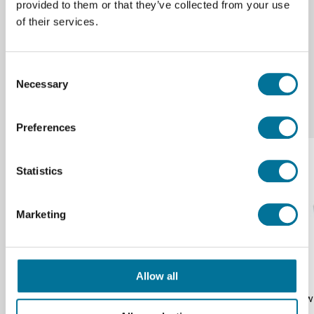
provided to them or that they’ve collected from your use
Merk
Paul Marienfeld
of their services.
Consent
Necessary
Selection
Onze suggesties
Preferences
Statistics
Marketing
Allow all
Dekglaasjes | 22 x 22 mm | 100 stuks
Voorwe