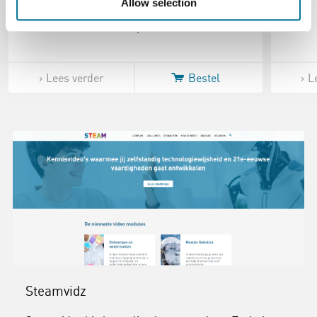
Allow selection
€ 2,30
Lees verder
Bestel
L
Steamvidz